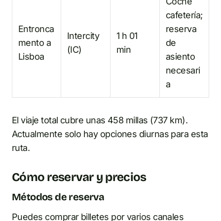
Coche
cafetería;
Entronca
reserva
Intercity
1 h 01
mento a
de
(IC)
min
Lisboa
asiento
necesari
a
El viaje total cubre unas 458 millas (737 km).
Actualmente solo hay opciones diurnas para esta
ruta.
Cómo reservar y precios
Métodos de reserva
Puedes comprar billetes por varios canales