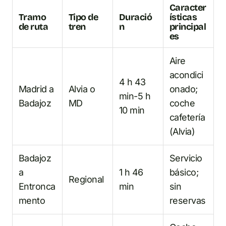
Caracter
Tramo
Tipo de
Duració
ísticas
de ruta
tren
n
principal
es
Aire
acondici
4 h 43
Madrid a
Alvia o
onado;
min-5 h
Badajoz
MD
coche
10 min
cafetería
(Alvia)
Badajoz
Servicio
a
1 h 46
básico;
Regional
Entronca
min
sin
mento
reservas