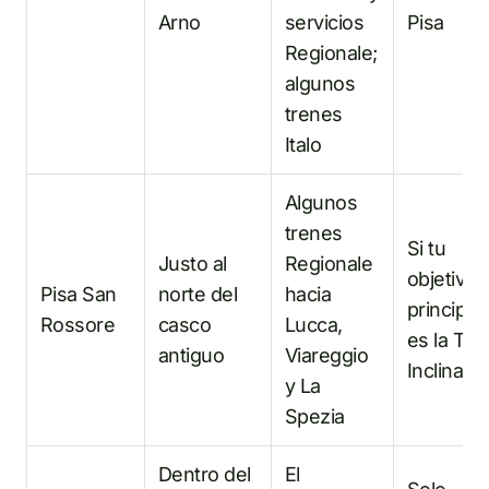
Arno
servicios
Pisa
Regionale;
algunos
trenes
Italo
Algunos
trenes
Si tu
Justo al
Regionale
objetivo
Pisa San
norte del
hacia
principal
Rossore
casco
Lucca,
es la Tor
antiguo
Viareggio
Inclinada
y La
Spezia
Dentro del
El